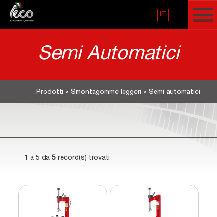
IT
Semi Automatici
Prodotti
»
Smontagomme leggeri
»
Semi automatici
1 a 5 da
5
record(s) trovati