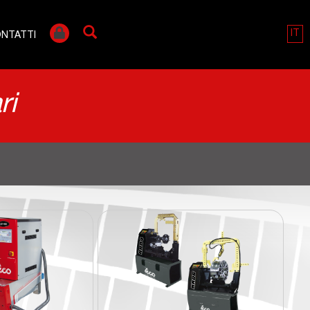
IT
NTATTI
ri