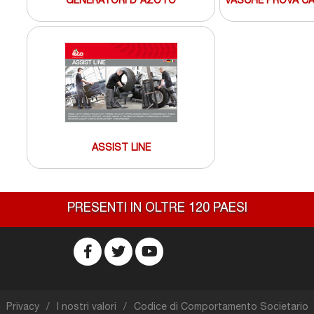
GENERATORI D'AZOTO
VASCHE PROVA CA
ASSIST LINE
PRESENTI IN OLTRE 120 PAESI
Privacy
I nostri valori
Codice di Comportamento Societario