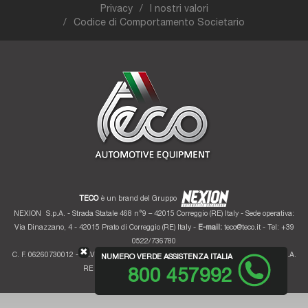
Privacy
I nostri valori
Codice di Comportamento Societario
TECO
è un brand del Gruppo
NEXION
S.p.A. - Strada Statale 468 n°9 – 42015 Correggio (RE) Italy - Sede operativa:
Via Dinazzano, 4 - 42015 Prato di Correggio (RE) Italy -
E-mail:
teco@teco.it
- Tel: +39
0522/736780
✖
C. F. 06260730012 - P. IVA 01700320359 - Registro imprese RE 06260730012 - R.E.A.
NUMERO VERDE ASSISTENZA ITALIA
RE 207099 - Cap. Soc. Euro 10.000.000 i.v.
800 457992