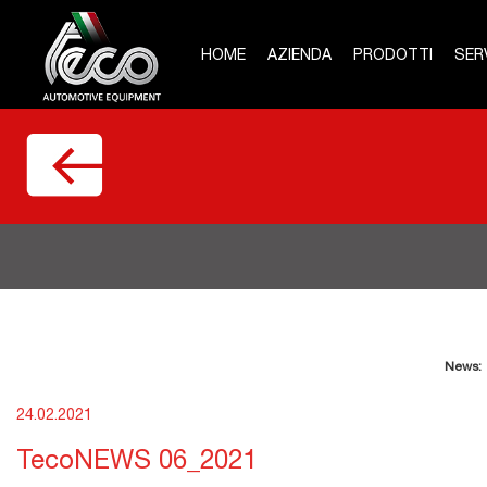
HOME
AZIENDA
PRODOTTI
SERV
News:
24.02.2021
TecoNEWS 06_2021