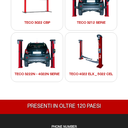
TECO 3022 CBP
TECO 3212 SERIE
TECO 3222N - 4022N SERIE
TECO 4022 ELX _ 5022 CEL
PRESENTI IN OLTRE 120 PAESI
PHONE NUMBER