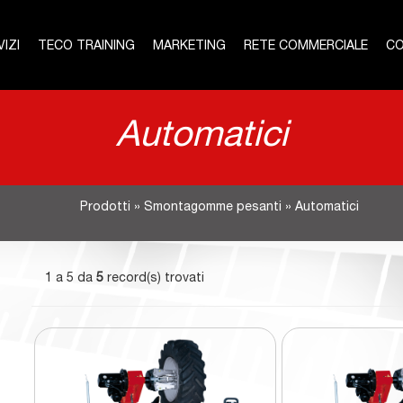
IZI
TECO TRAINING
MARKETING
RETE COMMERCIALE
CO
Automatici
Prodotti
»
Smontagomme pesanti
»
Automatici
1 a 5 da
5
record(s) trovati