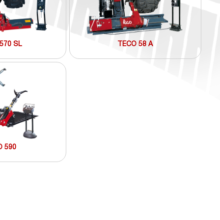
570 SL
TECO 58 A
 590