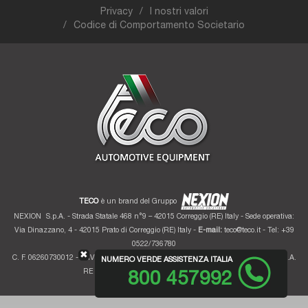
Privacy
I nostri valori
Codice di Comportamento Societario
TECO
è un brand del Gruppo
NEXION
S.p.A. - Strada Statale 468 n°9 – 42015 Correggio (RE) Italy - Sede operativa:
Via Dinazzano, 4 - 42015 Prato di Correggio (RE) Italy -
E-mail:
teco@teco.it
- Tel: +39
0522/736780
✖
C. F. 06260730012 - P. IVA 01700320359 - Registro imprese RE 06260730012 - R.E.A.
NUMERO VERDE ASSISTENZA ITALIA
RE 207099 - Cap. Soc. Euro 10.000.000 i.v.
800 457992