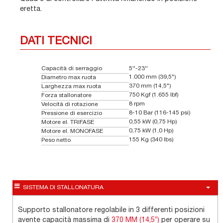
eretta.
DATI TECNICI
Capacità di serraggio
5''-23''
1.000 mm (39,5")
Diametro max ruota
370 mm (14,5")
Larghezza max ruota
750 Kgf (1.655 lbf)
Forza stallonatore
8 rpm
Velocità di rotazione
8-10 Bar (116-145 psi)
Pressione di esercizio
0,55 kW (0,75 Hp)
Motore el. TRIFASE
0,75 kW (1,0 Hp)
Motore el. MONOFASE
155 Kg (340 lbs)
Peso netto
SISTEMA DI STALLONATURA
Supporto stallonatore regolabile in 3 differenti posizioni
avente capacità massima di
370 MM (14,5’’)
per operare su