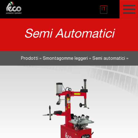
IT
Semi Automatici
Prodotti
»
Smontagomme leggeri
»
Semi automatici
»